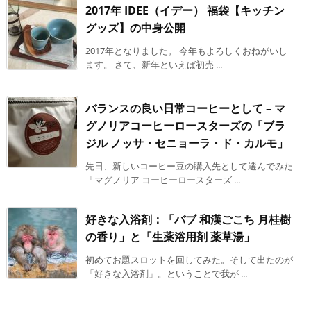
2017年 IDEE（イデー） 福袋【キッチン
グッズ】の中身公開
2017年となりました。 今年もよろしくおねがいし
ます。 さて、新年といえば初売 ...
バランスの良い日常コーヒーとして – マ
グノリアコーヒーロースターズの「ブラ
ジル ノッサ・セニョーラ・ド・カルモ」
先日、新しいコーヒー豆の購入先として選んでみた
「マグノリア コーヒーロースターズ ...
好きな入浴剤：「バブ 和漢ごこち 月桂樹
の香り」と「生薬浴用剤 薬草湯」
初めてお題スロットを回してみた。そして出たのが
「好きな入浴剤」。ということで我が ...