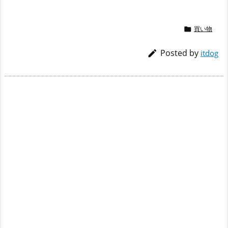
買い物

Posted by

itdog