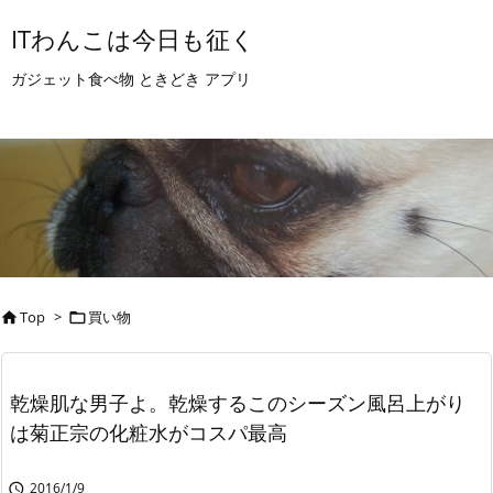
ITわんこは今日も征く
ガジェット食べ物 ときどき アプリ
Top
>
買い物


乾燥肌な男子よ。乾燥するこのシーズン風呂上がり
は菊正宗の化粧水がコスパ最高
2016/1/9
