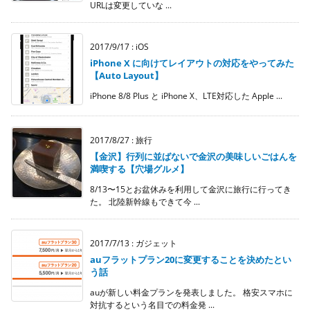
URLは変更していな ...
2017/9/17
:
iOS
iPhone X に向けてレイアウトの対応をやってみた
【Auto Layout】
iPhone 8/8 Plus と iPhone X、LTE対応した Apple ...
2017/8/27
:
旅行
【金沢】行列に並ばないで金沢の美味しいごはんを
満喫する【穴場グルメ】
8/13〜15とお盆休みを利用して金沢に旅行に行ってき
た。 北陸新幹線もできて今 ...
2017/7/13
:
ガジェット
auフラットプラン20に変更することを決めたとい
う話
auが新しい料金プランを発表しました。 格安スマホに
対抗するという名目での料金発 ...