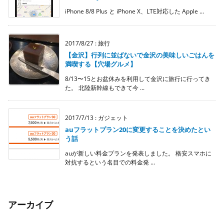
iPhone 8/8 Plus と iPhone X、LTE対応した Apple ...
2017/8/27
:
旅行
【金沢】行列に並ばないで金沢の美味しいごはんを
満喫する【穴場グルメ】
8/13〜15とお盆休みを利用して金沢に旅行に行ってき
た。 北陸新幹線もできて今 ...
2017/7/13
:
ガジェット
auフラットプラン20に変更することを決めたとい
う話
auが新しい料金プランを発表しました。 格安スマホに
対抗するという名目での料金発 ...
アーカイブ