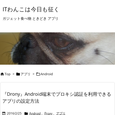
ITわんこは今日も征く
ガジェット食べ物 ときどき アプリ
Top
>
アプリ
>
Android



『Drony』Android端末でプロキシ認証を利用できる
アプリの設定方法
2016/2/25
Android
,
Proxy
,
アプリ

