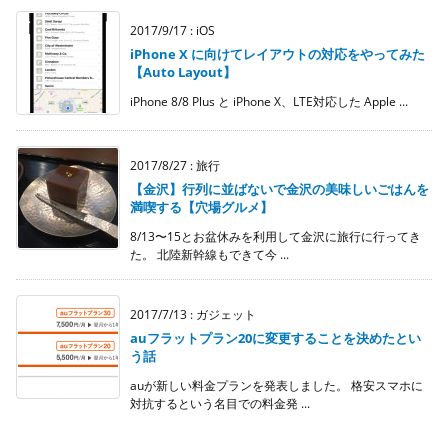
2017/9/17
:
iOS
iPhone X に向けてレイアウトの対応をやってみた
【Auto Layout】
iPhone 8/8 Plus と iPhone X、LTE対応した Apple ...
2017/8/27
:
旅行
【金沢】行列に並ばないで金沢の美味しいごはんを
満喫する【穴場グルメ】
8/13〜15とお盆休みを利用して金沢に旅行に行ってき
た。 北陸新幹線もできて今 ...
2017/7/13
:
ガジェット
auフラットプラン20に変更することを決めたとい
う話
auが新しい料金プランを発表しました。 格安スマホに
対抗するという名目での料金発 ...