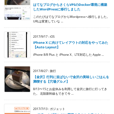
はてなブログからさくらVPSのDocker環境に構築
したWordPressに移行しました
このたびはてなブログからWordpressへ移行しました。
URLは変更していな ...
2017/9/17
:
iOS
iPhone X に向けてレイアウトの対応をやってみた
【Auto Layout】
iPhone 8/8 Plus と iPhone X、LTE対応した Apple ...
2017/8/27
:
旅行
【金沢】行列に並ばないで金沢の美味しいごはんを
満喫する【穴場グルメ】
8/13〜15とお盆休みを利用して金沢に旅行に行ってき
た。 北陸新幹線もできて今 ...
2017/7/13
:
ガジェット