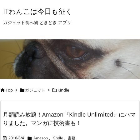
ITわんこは今日も征く
ガジェット食べ物 ときどき アプリ
Top
>
ガジェット
>
Kindle



月額読み放題！Amazon『Kindle Unlimited』にハマ
りました。マンガに技術書も！
2016/8/4
Amazon
,
Kindle
,
書籍

