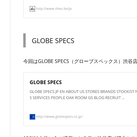
http://www.theo.be/ja
GLOBE SPECS
今回はGLOBE SPECS（グローブスペックス）渋
GLOBE SPECS
GLOBE SPECS JP EN ABOUT US STORES BRANDS STOCKIST
S SERVICES PEOPLE OAK ROOM GS BLOG RECRUIT ...
http://www.globespecs.co.jp/