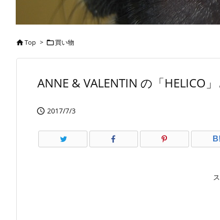
Top
>
買い物


ANNE & VALENTIN の「HEL
2017/7/3

B
ス