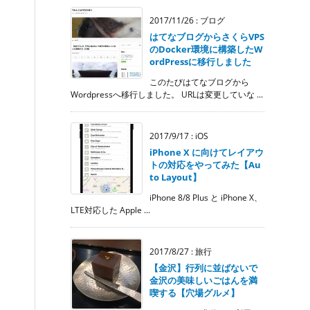
2017/11/26
:
ブログ
はてなブログからさくらVPS
のDocker環境に構築したW
ordPressに移行しました
このたびはてなブログから
Wordpressへ移行しました。 URLは変更していな ...
2017/9/17
:
iOS
iPhone X に向けてレイアウ
トの対応をやってみた【Au
to Layout】
iPhone 8/8 Plus と iPhone X、
LTE対応した Apple ...
2017/8/27
:
旅行
【金沢】行列に並ばないで
金沢の美味しいごはんを満
喫する【穴場グルメ】