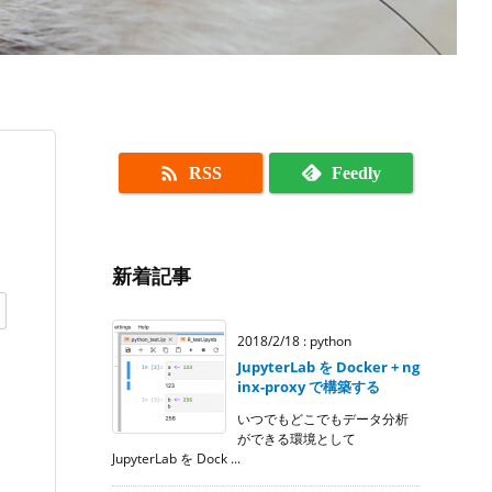

RSS
Feedly
新着記事
2018/2/18
:
python
JupyterLab を Docker + ng
inx-proxy で構築する
いつでもどこでもデータ分析
ができる環境として
JupyterLab を Dock ...