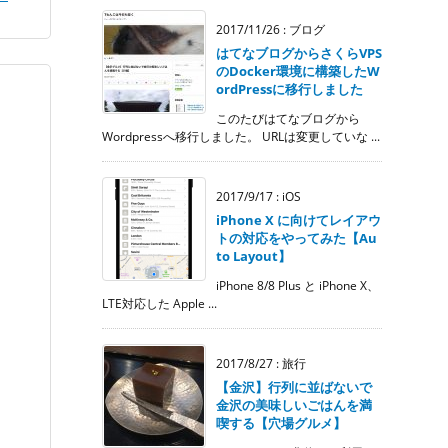
2017/11/26
:
ブログ
はてなブログからさくらVPS
のDocker環境に構築したW
ordPressに移行しました
このたびはてなブログから
Wordpressへ移行しました。 URLは変更していな ...
2017/9/17
:
iOS
iPhone X に向けてレイアウ
トの対応をやってみた【Au
to Layout】
iPhone 8/8 Plus と iPhone X、
LTE対応した Apple ...
2017/8/27
:
旅行
【金沢】行列に並ばないで
金沢の美味しいごはんを満
喫する【穴場グルメ】