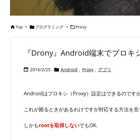
Top
>
プログラミング
>
Proxy



『Drony』Android端末で
2016/2/25
Android
,
Proxy
,
アプリ


Androidはプロキシ（Proxy）設定はできるのです
これが困るときがあるわけですが対応する方法を見
しかも
rootを取得しない
でもOK.