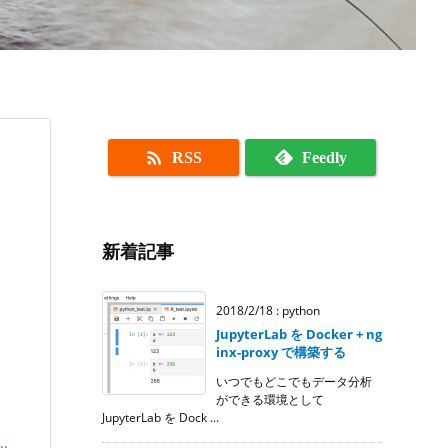

RSS
Feedly
新着記事
2018/2/18
:
python
JupyterLab を Docker + ng
inx-proxy で構築する
いつでもどこでもデータ分析
ができる環境として
JupyterLab を Dock ...
.