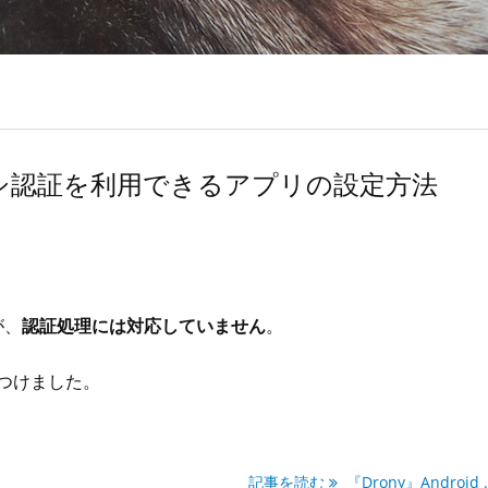
プロキシ認証を利用できるアプリの設定方法
が、
認証処理には対応していません
。
つけました。
記事を読む
『Drony』Android ..