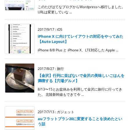
このたびはてなブログからWordpressへ移行しました。
URLは変更していな ...
2017/9/17
:
iOS
iPhone X に向けてレイアウトの対応をやってみた
【Auto Layout】
iPhone 8/8 Plus と iPhone X、LTE対応した Apple ...
2017/8/27
:
旅行
【金沢】行列に並ばないで金沢の美味しいごはんを
満喫する【穴場グルメ】
8/13〜15とお盆休みを利用して金沢に旅行に行ってき
た。 北陸新幹線もできて今 ...
2017/7/13
:
ガジェット
auフラットプラン20に変更することを決めたとい
う話