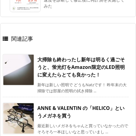
みた
関連記事

大掃除も終わったし新年は明るく過ごそ
うと、蛍光灯をAmazon限定のLED照明
に変えたらとても良かった！
新年は新しい照明で どうもNatzです！ 昨年末の大
掃除では部屋の照明の拭き掃除 ...
ANNE & VALENTIN の「HELICO」とい
うメガネを買う
最近新しいメガネをちゃんと買っていなかったので
そろそろ一本ほしいなと思っていまし ...