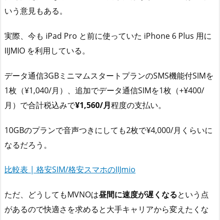
いう意見もある。
実際、今も iPad Pro と前に使っていた iPhone 6 Plus 用に
IIJMIO を利用している。
データ通信3GBミニマムスタートプランのSMS機能付SIMを
1枚（¥1,040/月）、追加でデータ通信SIMを1枚（+¥400/
月）で合計税込みで
¥1,560/月
程度の支払い。
10GBのプランで音声つきにしても2枚で¥4,000/月くらいに
なるだろう。
比較表 | 格安SIM/格安スマホのIIJmio
ただ、どうしてもMVNOは
昼間に速度が遅くなる
という点
があるので快適さを求めると大手キャリアから変えたくな