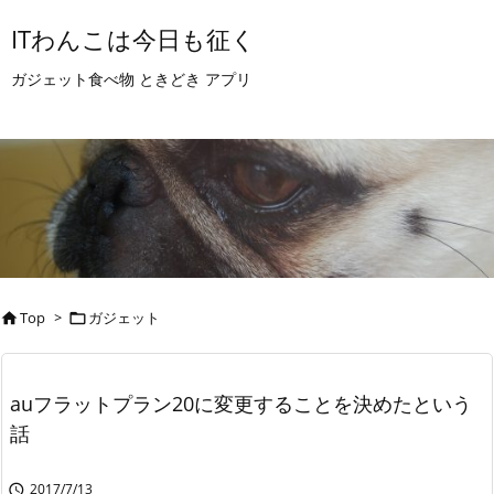
ITわんこは今日も征く
ガジェット食べ物 ときどき アプリ
Top
>
ガジェット


auフラットプラン20に変更することを決めたという
話
2017/7/13
