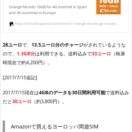
Orange Mundo 16GB for 4G internet in Spain
and 36 countries in Europe
https://simcard.spainsur.com/home/11-orange-mundo-go-europe-...
28ユーロ
で、
13.5ユーロ分のチャージ
がされているような
ので、
1.3GB分
は利用できる。送料込みで
33ユーロ
（執筆
時現在で約4,200円）。
[2017/7/15追記]
2017/7/15現在は
4GBのデータを30日間利用可能
で送料込み
だと
30ユーロ
（約3,800円）。
Amazonで買えるヨーロッパ周遊SIM