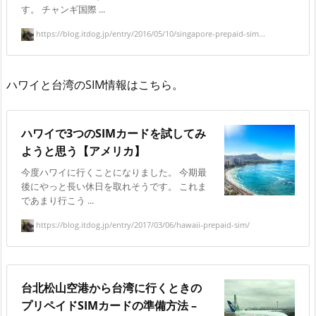
す。 チャンギ国際 ...
https://blog.itdog.jp/entry/2016/05/10/singapore-prepaid-sim...
ハワイと台湾のSIM情報はこちら。
ハワイで3つのSIMカードを試してみ
ようと思う【アメリカ】
今度ハワイに行くことになりました。 今期最
後にやっと長い休日を取れそうです。 これま
であまり行こう ...
https://blog.itdog.jp/entry/2017/03/06/hawaii-prepaid-sim/
台北松山空港から台湾に行くときの
プリペイドSIMカードの準備方法 –