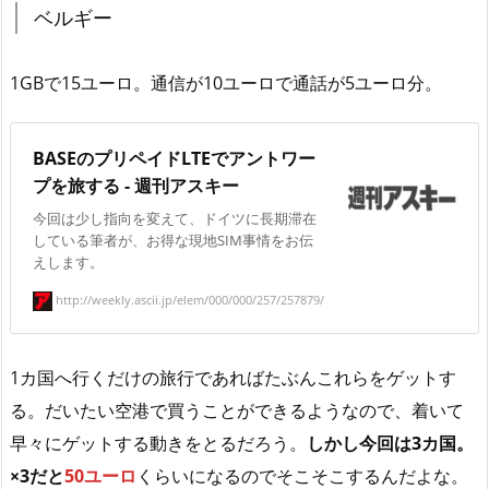
ベルギー
1GBで15ユーロ。通信が10ユーロで通話が5ユーロ分。
BASEのプリペイドLTEでアントワー
プを旅する - 週刊アスキー
今回は少し指向を変えて、ドイツに長期滞在
している筆者が、お得な現地SIM事情をお伝
えします。
http://weekly.ascii.jp/elem/000/000/257/257879/
1カ国へ行くだけの旅行であればたぶんこれらをゲットす
る。だいたい空港で買うことができるようなので、着いて
早々にゲットする動きをとるだろう。
しかし今回は3カ国。
×3だと
50ユーロ
くらいになるのでそこそこするんだよな。