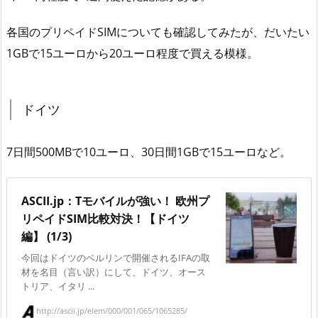
各国のプリペイドSIMについても確認してみたが、だいたい
1GBで15ユーロから20ユーロ程度で買える模様。
ドイツ
7日間500MBで10ユーロ、30日間1GBで15ユーロなど。
ASCII.jp：Tモバイルが強い！ 欧州プ
リペイドSIM比較対決！【ドイツ
編】 (1/3)
今回はドイツのベルリンで開催されるIFAの取
材を名目（言い訳）にして、ドイツ、オース
トリア、イタリ ...
http://ascii.jp/elem/000/001/065/1065285/