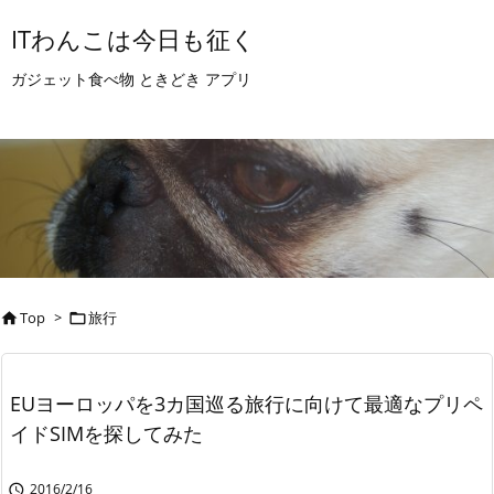
ITわんこは今日も征く
ガジェット食べ物 ときどき アプリ
Top
>
旅行


EUヨーロッパを3カ国巡る旅行に向けて最適なプリペ
イドSIMを探してみた
2016/2/16
