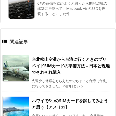
C#の勉強を始めようと思ったら開発環境の
構築に戸惑って、Macbook AirのSSDを換
装することにした件
関連記事

台北松山空港から台湾に行くときのプリ
ペイドSIMカードの準備方法 – 日本と現地
でそれぞれ購入
先週少し休暇をもらえたのでちょっと台湾（台北）
に行ってきました。 2泊3日という ...
ハワイで3つのSIMカードを試してみよう
と思う【アメリカ】
今度ハワイに行くことになりました。 今期最後に