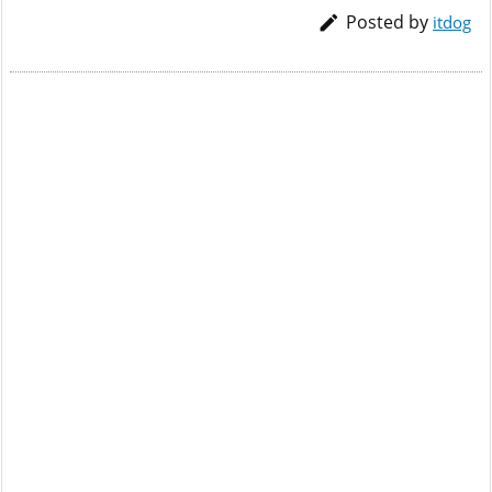
Posted by

itdog