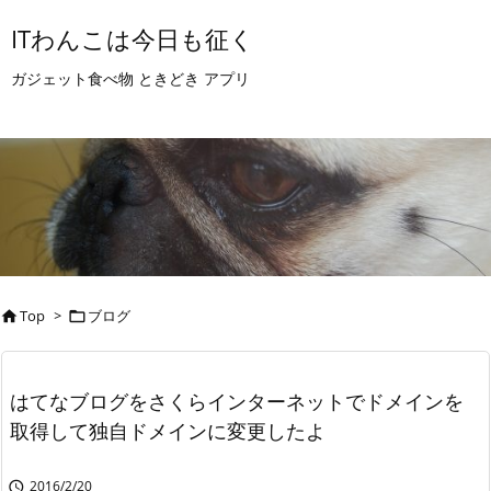
ITわんこは今日も征く
ガジェット食べ物 ときどき アプリ
Top
>
ブログ


はてなブログをさくらインターネットでドメインを
取得して独自ドメインに変更したよ
2016/2/20
