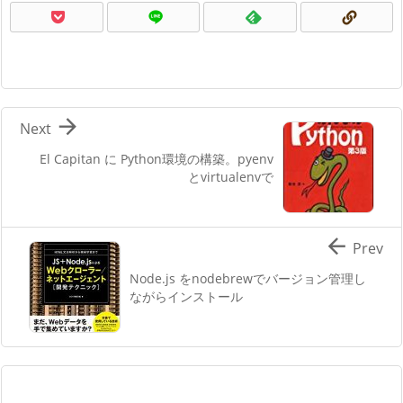

Next
El Capitan に Python環境の構築。pyenv
とvirtualenvで

Prev
Node.js をnodebrewでバージョン管理し
ながらインストール