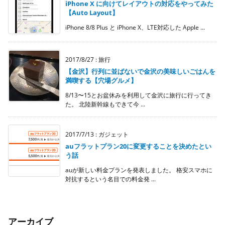
iPhone X に向けてレイアウトの対応をやってみた
【Auto Layout】
iPhone 8/8 Plus と iPhone X、LTE対応した Apple ...
2017/8/27
:
旅行
【金沢】行列に並ばないで金沢の美味しいごはんを
満喫する【穴場グルメ】
8/13〜15とお盆休みを利用して金沢に旅行に行ってき
た。 北陸新幹線もできて今 ...
2017/7/13
:
ガジェット
auフラットプラン20に変更することを決めたとい
う話
auが新しい料金プランを発表しました。 格安スマホに
対抗するという名目での料金発 ...
アーカイブ