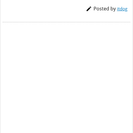
Posted by

itdog