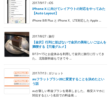
2017/9/17
:
iOS
iPhone X に向けてレイアウトの対応をやってみた
【Auto Layout】
iPhone 8/8 Plus と iPhone X、LTE対応した Apple ...
2017/8/27
:
旅行
【金沢】行列に並ばないで金沢の美味しいごはんを
満喫する【穴場グルメ】
8/13〜15とお盆休みを利用して金沢に旅行に行ってき
た。 北陸新幹線もできて今 ...
2017/7/13
:
ガジェット
auフラットプラン20に変更することを決めたとい
う話
auが新しい料金プランを発表しました。 格安スマホに
対抗するという名目での料金発 ...