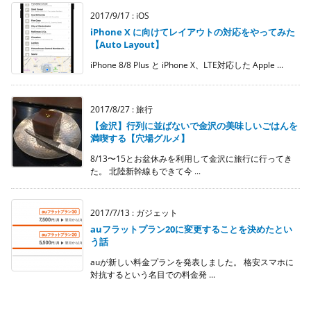
2017/9/17
:
iOS
iPhone X に向けてレイアウトの対応をやってみた
【Auto Layout】
iPhone 8/8 Plus と iPhone X、LTE対応した Apple ...
2017/8/27
:
旅行
【金沢】行列に並ばないで金沢の美味しいごはんを
満喫する【穴場グルメ】
8/13〜15とお盆休みを利用して金沢に旅行に行ってき
た。 北陸新幹線もできて今 ...
2017/7/13
:
ガジェット
auフラットプラン20に変更することを決めたとい
う話
auが新しい料金プランを発表しました。 格安スマホに
対抗するという名目での料金発 ...