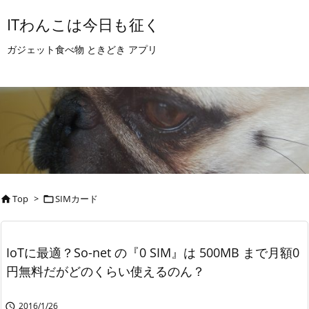
ITわんこは今日も征く
ガジェット食べ物 ときどき アプリ
Top
>
SIMカード


IoTに最適？So-net の『0 SIM』は 500MB まで月額0
円無料だがどのくらい使えるのん？
2016/1/26
