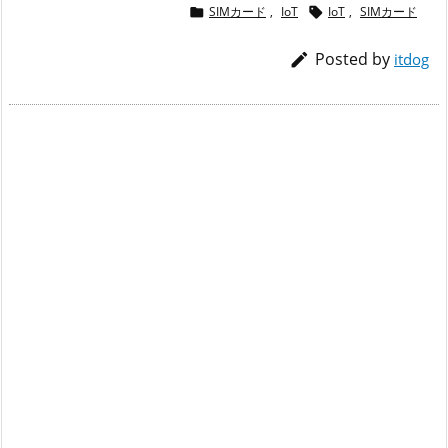
SIMカード
,
IoT
IoT
,
SIMカード


Posted by

itdog