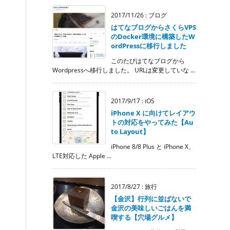
2017/11/26
:
ブログ
はてなブログからさくらVPS
のDocker環境に構築したW
ordPressに移行しました
このたびはてなブログから
Wordpressへ移行しました。 URLは変更していな ...
2017/9/17
:
iOS
iPhone X に向けてレイアウ
トの対応をやってみた【Au
to Layout】
iPhone 8/8 Plus と iPhone X、
LTE対応した Apple ...
2017/8/27
:
旅行
【金沢】行列に並ばないで
金沢の美味しいごはんを満
喫する【穴場グルメ】