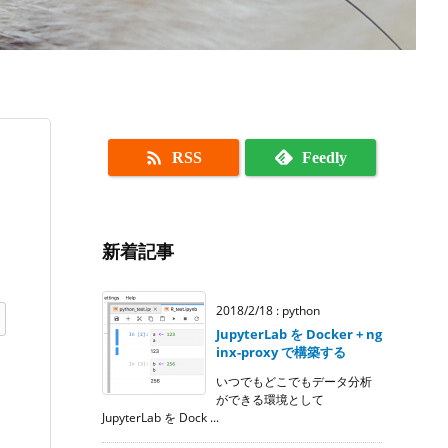

RSS
Feedly
新着記事
2018/2/18
:
python
JupyterLab を Docker + ng
inx-proxy で構築する
いつでもどこでもデータ分析
ができる環境として
JupyterLab を Dock ...