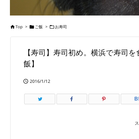
Top
>
ご飯
>
お寿司



【寿司】寿司初め。横浜で寿司を
飯】
2016/1/12

B
ス