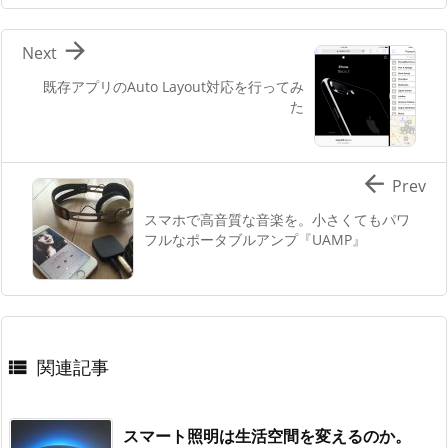

Next
既存アプリのAuto Layout対応を行ってみ
た

Prev
スマホで高音質な音楽を。小さくてもパワ
フルなポータブルアンプ『UAMP』
関連記事

スマート照明は生活空間を変えるのか。