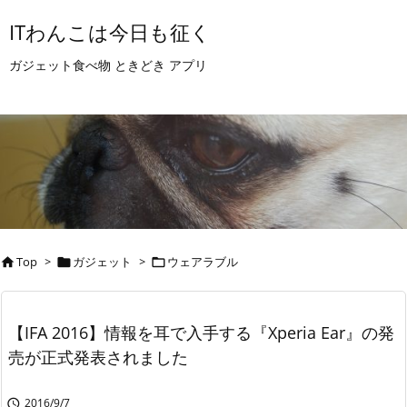
ITわんこは今日も征く
ガジェット食べ物 ときどき アプリ
Top
>
ガジェット
>
ウェアラブル



【IFA 2016】情報を耳で入手する『Xperia Ear』の発
売が正式発表されました
2016/9/7
