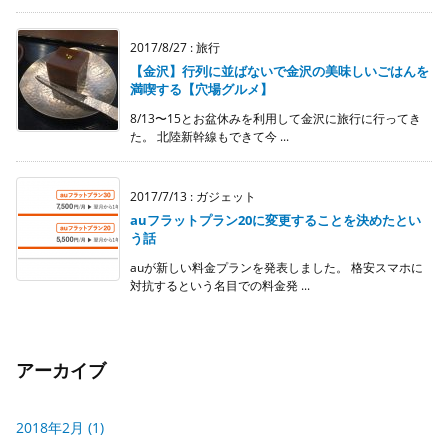
2017/8/27
:
旅行
【金沢】行列に並ばないで金沢の美味しいごはんを
満喫する【穴場グルメ】
8/13〜15とお盆休みを利用して金沢に旅行に行ってき
た。 北陸新幹線もできて今 ...
2017/7/13
:
ガジェット
auフラットプラン20に変更することを決めたとい
う話
auが新しい料金プランを発表しました。 格安スマホに
対抗するという名目での料金発 ...
アーカイブ
2018年2月
(1)