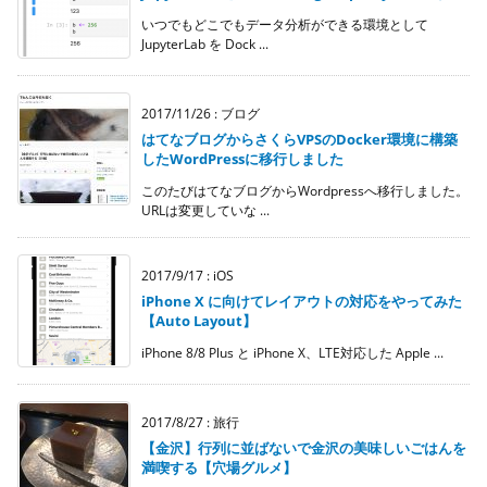
いつでもどこでもデータ分析ができる環境として
JupyterLab を Dock ...
2017/11/26
:
ブログ
はてなブログからさくらVPSのDocker環境に構築
したWordPressに移行しました
このたびはてなブログからWordpressへ移行しました。
URLは変更していな ...
2017/9/17
:
iOS
iPhone X に向けてレイアウトの対応をやってみた
【Auto Layout】
iPhone 8/8 Plus と iPhone X、LTE対応した Apple ...
2017/8/27
:
旅行
【金沢】行列に並ばないで金沢の美味しいごはんを
満喫する【穴場グルメ】