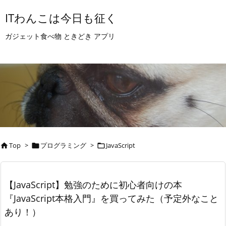
ITわんこは今日も征く
ガジェット食べ物 ときどき アプリ
Top
>
プログラミング
>
JavaScript



【JavaScript】勉強のために初心者向けの本
『JavaScript本格入門』を買ってみた（予定外なこと
あり！）